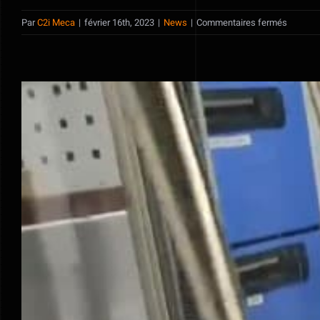
sur
Par
C2i Meca
|
février 16th, 2023
|
News
|
Commentaires fermés
4L
Trophy
2023