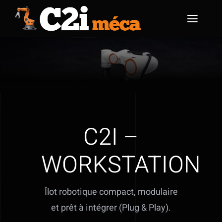
Passer
au
Toggl
contenu
Naviga
Accueil
Présentation
Services
C2I –
Produits
WORKSTATION
Partenaires
Contact
Îlot robotique compact, modulaire
et prêt à intégrer (Plug & Play).
Soumettre un projet